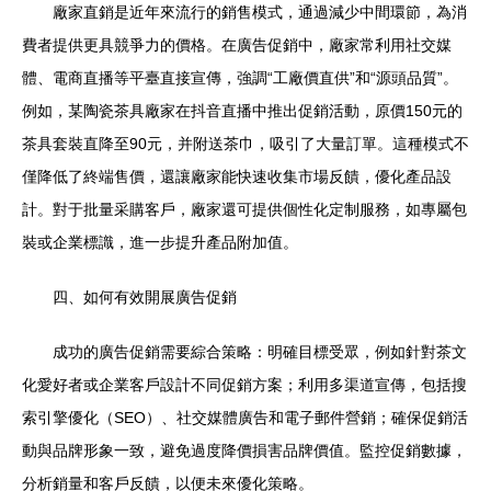
廠家直銷是近年來流行的銷售模式，通過減少中間環節，為消
費者提供更具競爭力的價格。在廣告促銷中，廠家常利用社交媒
體、電商直播等平臺直接宣傳，強調“工廠價直供”和“源頭品質”。
例如，某陶瓷茶具廠家在抖音直播中推出促銷活動，原價150元的
茶具套裝直降至90元，并附送茶巾，吸引了大量訂單。這種模式不
僅降低了終端售價，還讓廠家能快速收集市場反饋，優化產品設
計。對于批量采購客戶，廠家還可提供個性化定制服務，如專屬包
裝或企業標識，進一步提升產品附加值。
四、如何有效開展廣告促銷
成功的廣告促銷需要綜合策略：明確目標受眾，例如針對茶文
化愛好者或企業客戶設計不同促銷方案；利用多渠道宣傳，包括搜
索引擎優化（SEO）、社交媒體廣告和電子郵件營銷；確保促銷活
動與品牌形象一致，避免過度降價損害品牌價值。監控促銷數據，
分析銷量和客戶反饋，以便未來優化策略。