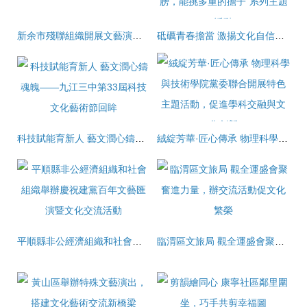
新余市殘聯組織開展文藝演出活動 助力殘疾人文化融入
砥礪青春擔當 激揚文化自信——會計系成功舉辦“我的肩膀，能挑多重的擔子”系列主題活動
科技賦能育新人 藝文潤心鑄魂魄——九江三中第33屆科技文化藝術節回眸
絨綻芳華·匠心傳承 物理科學與技術學院黨委聯合開展特色主題活動，促進學科交融與文化創新
平順縣非公經濟組織和社會組織舉辦慶祝建黨百年文藝匯演暨文化交流活動
臨渭區文旅局 觀全運盛會聚奮進力量，辦交流活動促文化繁榮